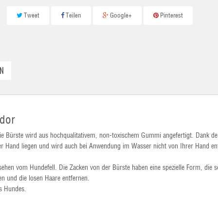
Tweet
Teilen
Google+
Pinterest
N
ador
ie Bürste wird aus hochqualitativem, non-toxischem Gummi angefertigt. Dank de
rer Hand liegen und wird auch bei Anwendung im Wasser nicht von Ihrer Hand ent
en vom Hundefell. Die Zacken von der Bürste haben eine spezielle Form, die 
en und die losen Haare entfernen.
es Hundes.