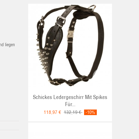
nd liegen
Schickes Ledergeschirr Mit Spikes
Für...
118,97 €
132,19 €
-10%