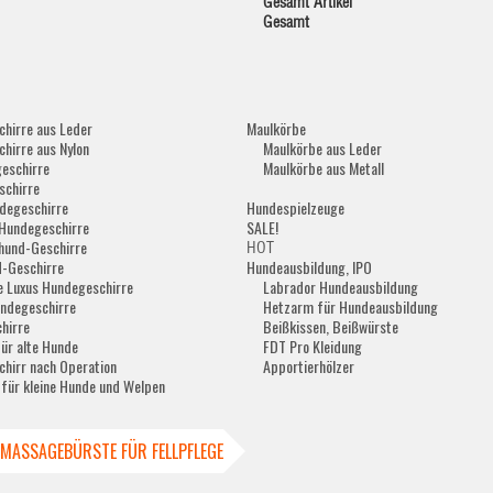
Gesamt Artikel
Gesamt
hirre aus Leder
Maulkörbe
hirre aus Nylon
Maulkörbe aus Leder
eschirre
Maulkörbe aus Metall
schirre
degeschirre
Hundespielzeuge
Hundegeschirre
SALE!
hund-Geschirre
HOT
-Geschirre
Hundeausbildung, IPO
e Luxus Hundegeschirre
Labrador Hundeausbildung
ndegeschirre
Hetzarm für Hundeausbildung
hirre
Beißkissen, Beißwürste
für alte Hunde
FDT Pro Kleidung
hirr nach Operation
Apportierhölzer
 für kleine Hunde und Welpen
MASSAGEBÜRSTE FÜR FELLPFLEGE