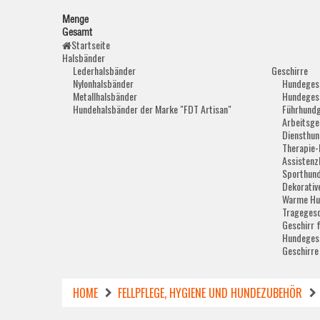
Menge
Gesamt
Startseite
Halsbänder
Lederhalsbänder
Geschirre
Nylonhalsbänder
Hundegesc
Metallhalsbänder
Hundegesc
Hundehalsbänder der Marke "FDT Artisan"
Führhundg
Arbeitsge
Diensthun
Therapie-
Assistenz
Sporthund
Dekorativ
Warme Hu
Tragegesc
Geschirr 
Hundegesc
Geschirre
HOME
FELLPFLEGE, HYGIENE UND HUNDEZUBEHÖR