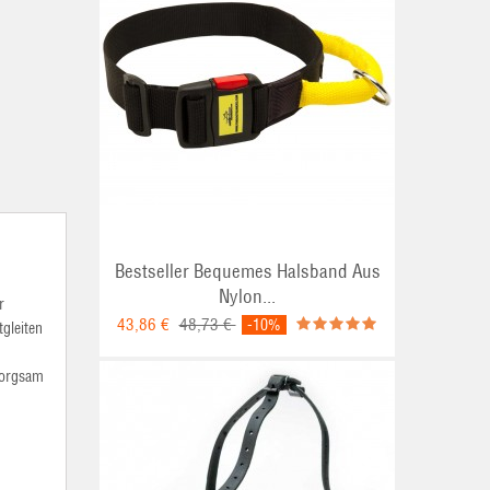
Bestseller Bequemes Halsband Aus
Nylon...
r
43,86 €
48,73 €
-10%
gleiten
sorgsam