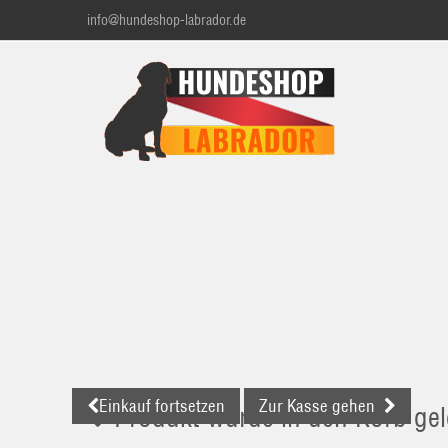
info@hundeshop-labrador.de
Einkauf fortsetzen
Zur Kasse gehen
Produkt wurde in den Korb gel