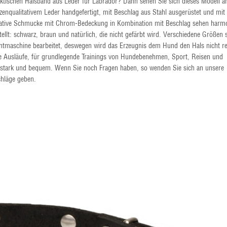
ktischen Halsband aus Leder für Labrador? Dann sehen Sie sich dieses Modell a
zenqualitativem Leder handgefertigt, mit Beschlag aus Stahl ausgerüstet und mit
orative Schmucke mit Chrom-Bedeckung in Kombination mit Beschlag sehen harm
stellt: schwarz, braun und natürlich, die nicht gefärbt wird. Verschiedene Größen 
bkantmaschine bearbeitet, deswegen wird das Erzeugnis dem Hund den Hals nicht r
iche Ausläufe, für grundlegende Trainings von Hundebenehmen, Sport, Reisen und
ch stark und bequem. Wenn Sie noch Fragen haben, so wenden Sie sich an unsere
chläge geben.