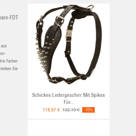
dware-FDT
 aus
kor-
drei Farben
henken Sie
Schickes Ledergeschirr Mit Spikes
Für...
118,97 €
132,19 €
-10%