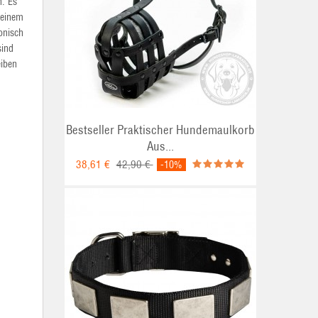
n. Es
 einem
onisch
sind
eiben
Bestseller Praktischer Hundemaulkorb
Aus...
38,61 €
42,90 €
-10%