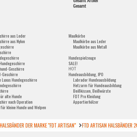
Gesamt Artikel
Gesamt
hirre aus Leder
Maulkörbe
hirre aus Nylon
Maulkörbe aus Leder
eschirre
Maulkörbe aus Metall
schirre
degeschirre
Hundespielzeuge
Hundegeschirre
SALE!
hund-Geschirre
HOT
-Geschirre
Hundeausbildung, IPO
e Luxus Hundegeschirre
Labrador Hundeausbildung
ndegeschirre
Hetzarm für Hundeausbildung
hirre
Beißkissen, Beißwürste
für alte Hunde
FDT Pro Kleidung
hirr nach Operation
Apportierhölzer
 für kleine Hunde und Welpen
HALSBÄNDER DER MARKE "FDT ARTISAN"
FTD ARTISAN HALSBÄNDER 