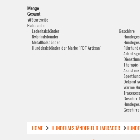
Menge
Gesamt
Startseite
Halsbänder
Lederhalsbänder
Geschirre
Nylonhalsbänder
Hundegesc
Metallhalsbänder
Hundegesc
Hundehalsbänder der Marke "FDT Artisan"
Führhundg
Arbeitsge
Diensthun
Therapie-
Assistenz
Sporthund
Dekorativ
Warme Hu
Tragegesc
Geschirr 
Hundegesc
Geschirre
HOME
HUNDEHALSBÄNDER FÜR LABRADOR
HUNDE