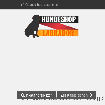
info@hundeshop-labrador.de
Einkauf fortsetzen
Zur Kasse gehen
Produkt wurde in den Korb gel