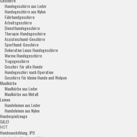
Geschirre
Hundegeschirre aus Leder
Hundegeschirre aus Nylon
Führhundgeschirre
Arbeitsgeschirre
Diensthundegeschirre
Therapie-Hundegeschirre
Assistenzhund-Geschirre
Sporthund-Geschirre
Dekorative Luxus Hundegeschirre
Warme Hundegeschirre
Tragegeschirre
Geschirr für alte Hunde
Hundegeschirr nach Operation
Geschirre für kleine Hunde und Welpen
Maulkörbe
Maulkörbe aus Leder
Maulkörbe aus Metall
Leinen
Hundeleinen aus Leder
Hundeleinen aus Nylon
Hundespielzeuge
SALE!
HOT
Hundeausbildung, IPO