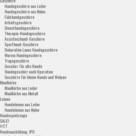
Geschirre
Hundegeschirre aus Leder
Hundegeschirre aus Nylon
Führhundgeschirre
Arbeitsgeschirre
Diensthundegeschirre
Therapie-Hundegeschirre
Assistenzhund-Geschirre
Sporthund-Geschirre
Dekorative Luxus Hundegeschirre
Warme Hundegeschirre
Tragegeschirre
Geschirr für alte Hunde
Hundegeschirr nach Operation
Geschirre für kleine Hunde und Welpen
Maulkörbe
Maulkörbe aus Leder
Maulkörbe aus Metall
Leinen
Hundeleinen aus Leder
Hundeleinen aus Nylon
Hundespielzeuge
SALE!
HOT
Hundeausbildung, IPO