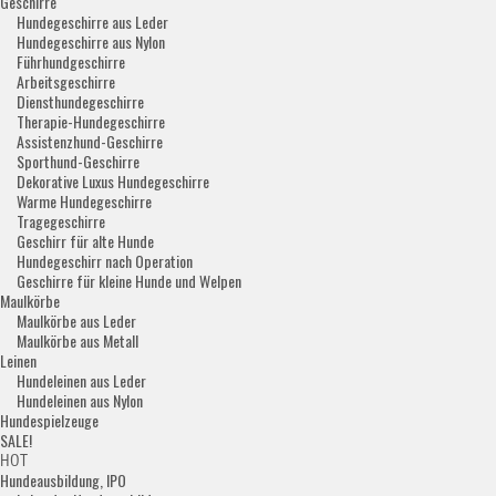
Geschirre
Hundegeschirre aus Leder
Hundegeschirre aus Nylon
Führhundgeschirre
Arbeitsgeschirre
Diensthundegeschirre
Therapie-Hundegeschirre
Assistenzhund-Geschirre
Sporthund-Geschirre
Dekorative Luxus Hundegeschirre
Warme Hundegeschirre
Tragegeschirre
Geschirr für alte Hunde
Hundegeschirr nach Operation
Geschirre für kleine Hunde und Welpen
Maulkörbe
Maulkörbe aus Leder
Maulkörbe aus Metall
Leinen
Hundeleinen aus Leder
Hundeleinen aus Nylon
Hundespielzeuge
SALE!
HOT
Hundeausbildung, IPO