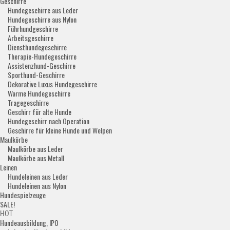
Geschirre
Hundegeschirre aus Leder
Hundegeschirre aus Nylon
Führhundgeschirre
Arbeitsgeschirre
Diensthundegeschirre
Therapie-Hundegeschirre
Assistenzhund-Geschirre
Sporthund-Geschirre
Dekorative Luxus Hundegeschirre
Warme Hundegeschirre
Tragegeschirre
Geschirr für alte Hunde
Hundegeschirr nach Operation
Geschirre für kleine Hunde und Welpen
Maulkörbe
Maulkörbe aus Leder
Maulkörbe aus Metall
Leinen
Hundeleinen aus Leder
Hundeleinen aus Nylon
Hundespielzeuge
SALE!
HOT
Hundeausbildung, IPO