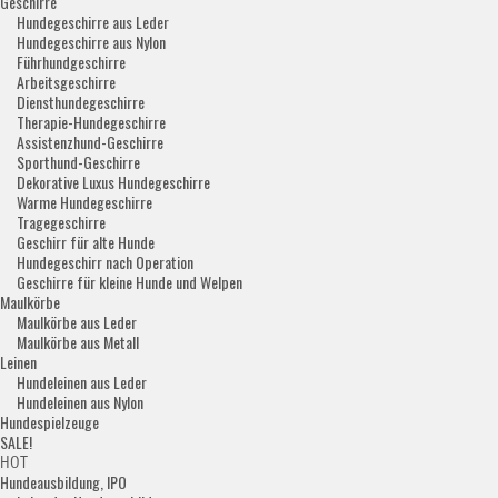
Geschirre
Hundegeschirre aus Leder
Hundegeschirre aus Nylon
Führhundgeschirre
Arbeitsgeschirre
Diensthundegeschirre
Therapie-Hundegeschirre
Assistenzhund-Geschirre
Sporthund-Geschirre
Dekorative Luxus Hundegeschirre
Warme Hundegeschirre
Tragegeschirre
Geschirr für alte Hunde
Hundegeschirr nach Operation
Geschirre für kleine Hunde und Welpen
Maulkörbe
Maulkörbe aus Leder
Maulkörbe aus Metall
Leinen
Hundeleinen aus Leder
Hundeleinen aus Nylon
Hundespielzeuge
SALE!
HOT
Hundeausbildung, IPO