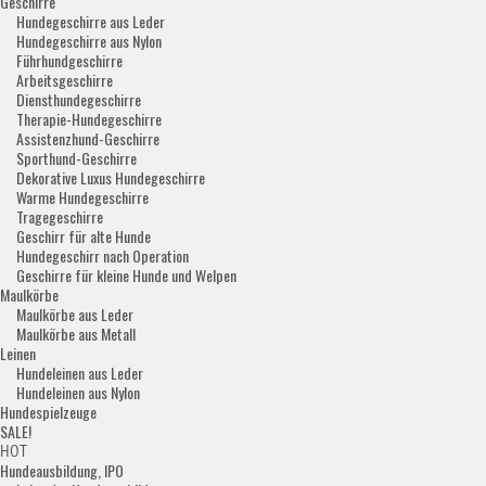
Geschirre
Hundegeschirre aus Leder
Hundegeschirre aus Nylon
Führhundgeschirre
Arbeitsgeschirre
Diensthundegeschirre
Therapie-Hundegeschirre
Assistenzhund-Geschirre
Sporthund-Geschirre
Dekorative Luxus Hundegeschirre
Warme Hundegeschirre
Tragegeschirre
Geschirr für alte Hunde
Hundegeschirr nach Operation
Geschirre für kleine Hunde und Welpen
Maulkörbe
Maulkörbe aus Leder
Maulkörbe aus Metall
Leinen
Hundeleinen aus Leder
Hundeleinen aus Nylon
Hundespielzeuge
SALE!
HOT
Hundeausbildung, IPO