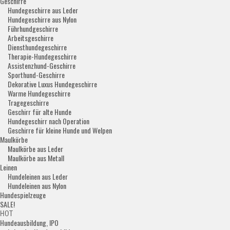
Geschirre
Hundegeschirre aus Leder
Hundegeschirre aus Nylon
Führhundgeschirre
Arbeitsgeschirre
Diensthundegeschirre
Therapie-Hundegeschirre
Assistenzhund-Geschirre
Sporthund-Geschirre
Dekorative Luxus Hundegeschirre
Warme Hundegeschirre
Tragegeschirre
Geschirr für alte Hunde
Hundegeschirr nach Operation
Geschirre für kleine Hunde und Welpen
Maulkörbe
Maulkörbe aus Leder
Maulkörbe aus Metall
Leinen
Hundeleinen aus Leder
Hundeleinen aus Nylon
Hundespielzeuge
SALE!
HOT
Hundeausbildung, IPO