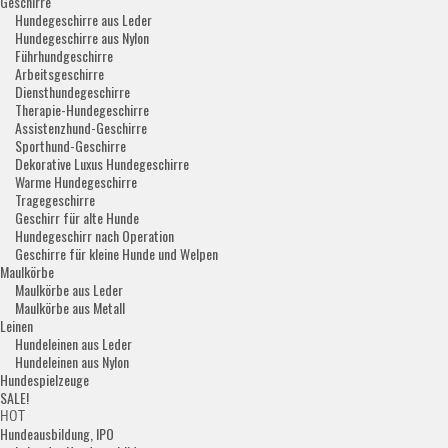
Geschirre
Hundegeschirre aus Leder
Hundegeschirre aus Nylon
Führhundgeschirre
Arbeitsgeschirre
Diensthundegeschirre
Therapie-Hundegeschirre
Assistenzhund-Geschirre
Sporthund-Geschirre
Dekorative Luxus Hundegeschirre
Warme Hundegeschirre
Tragegeschirre
Geschirr für alte Hunde
Hundegeschirr nach Operation
Geschirre für kleine Hunde und Welpen
Maulkörbe
Maulkörbe aus Leder
Maulkörbe aus Metall
Leinen
Hundeleinen aus Leder
Hundeleinen aus Nylon
Hundespielzeuge
SALE!
HOT
Hundeausbildung, IPO