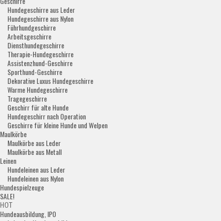
Geschirre
Hundegeschirre aus Leder
Hundegeschirre aus Nylon
Führhundgeschirre
Arbeitsgeschirre
Diensthundegeschirre
Therapie-Hundegeschirre
Assistenzhund-Geschirre
Sporthund-Geschirre
Dekorative Luxus Hundegeschirre
Warme Hundegeschirre
Tragegeschirre
Geschirr für alte Hunde
Hundegeschirr nach Operation
Geschirre für kleine Hunde und Welpen
Maulkörbe
Maulkörbe aus Leder
Maulkörbe aus Metall
Leinen
Hundeleinen aus Leder
Hundeleinen aus Nylon
Hundespielzeuge
SALE!
HOT
Hundeausbildung, IPO