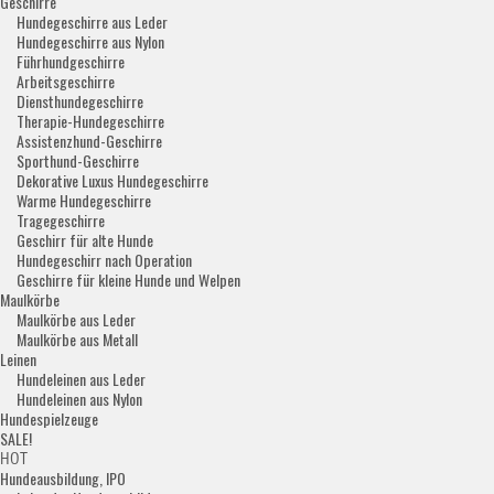
Geschirre
Hundegeschirre aus Leder
Hundegeschirre aus Nylon
Führhundgeschirre
Arbeitsgeschirre
Diensthundegeschirre
Therapie-Hundegeschirre
Assistenzhund-Geschirre
Sporthund-Geschirre
Dekorative Luxus Hundegeschirre
Warme Hundegeschirre
Tragegeschirre
Geschirr für alte Hunde
Hundegeschirr nach Operation
Geschirre für kleine Hunde und Welpen
Maulkörbe
Maulkörbe aus Leder
Maulkörbe aus Metall
Leinen
Hundeleinen aus Leder
Hundeleinen aus Nylon
Hundespielzeuge
SALE!
HOT
Hundeausbildung, IPO