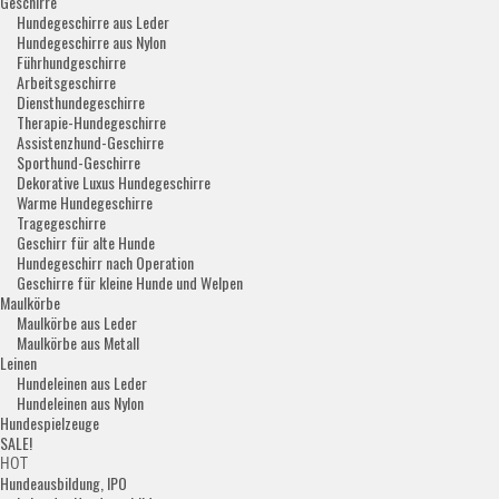
Geschirre
Hundegeschirre aus Leder
Hundegeschirre aus Nylon
Führhundgeschirre
Arbeitsgeschirre
Diensthundegeschirre
Therapie-Hundegeschirre
Assistenzhund-Geschirre
Sporthund-Geschirre
Dekorative Luxus Hundegeschirre
Warme Hundegeschirre
Tragegeschirre
Geschirr für alte Hunde
Hundegeschirr nach Operation
Geschirre für kleine Hunde und Welpen
Maulkörbe
Maulkörbe aus Leder
Maulkörbe aus Metall
Leinen
Hundeleinen aus Leder
Hundeleinen aus Nylon
Hundespielzeuge
SALE!
HOT
Hundeausbildung, IPO