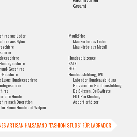
Gesamt Artikel
Gesamt
hirre aus Leder
Maulkörbe
hirre aus Nylon
Maulkörbe aus Leder
eschirre
Maulkörbe aus Metall
schirre
degeschirre
Hundespielzeuge
Hundegeschirre
SALE!
hund-Geschirre
HOT
-Geschirre
Hundeausbildung, IPO
e Luxus Hundegeschirre
Labrador Hundeausbildung
ndegeschirre
Hetzarm für Hundeausbildung
hirre
Beißkissen, Beißwürste
für alte Hunde
FDT Pro Kleidung
hirr nach Operation
Apportierhölzer
 für kleine Hunde und Welpen
ES ARTISAN HALSABAND "FASHION STUDS" FÜR LABRADOR