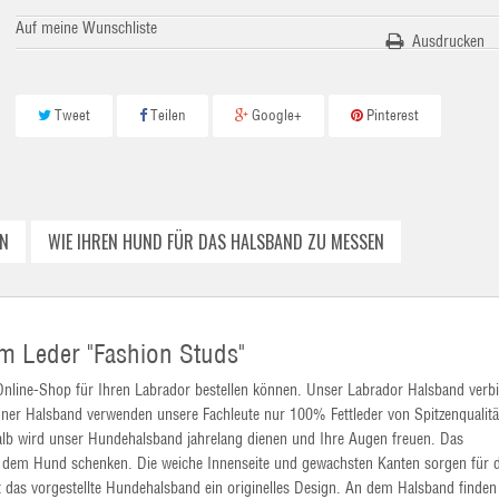
Auf meine Wunschliste
Ausdrucken
Tweet
Teilen
Google+
Pinterest
N
WIE IHREN HUND FÜR DAS HALSBAND ZU MESSEN
m Leder "Fashion Studs"
Online-Shop für Ihren Labrador bestellen können. Unser Labrador Halsband verbi
igner Halsband verwenden unsere Fachleute nur 100% Fettleder von Spitzenqualitä
alb wird unser Hundehalsband jahrelang dienen und Ihre Augen freuen. Das
r dem Hund schenken. Die weiche Innenseite und gewachsten Kanten sorgen für 
 das vorgestellte Hundehalsband ein originelles Design. An dem Halsband finden