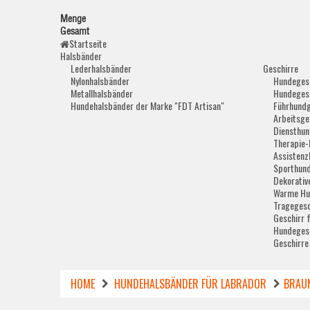
Menge
Gesamt
Startseite
Halsbänder
Lederhalsbänder
Geschirre
Nylonhalsbänder
Hundegesc
Metallhalsbänder
Hundegesc
Hundehalsbänder der Marke "FDT Artisan"
Führhundg
Arbeitsge
Diensthun
Therapie-
Assistenz
Sporthund
Dekorativ
Warme Hu
Tragegesc
Geschirr 
Hundegesc
Geschirre
HOME
HUNDEHALSBÄNDER FÜR LABRADOR
BRAUN