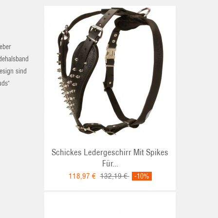
ieber
ndehalsband
esign sind
uds"
Schickes Ledergeschirr Mit Spikes
Für...
118,97 €
132,19 €
-10%