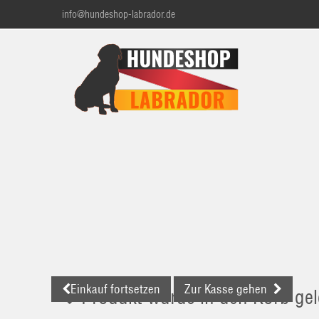
info@hundeshop-labrador.de
Einkauf fortsetzen
Zur Kasse gehen
Produkt wurde in den Korb gel