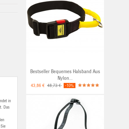
Bestseller Bequemes Halsband Aus
Nylon...
43,86 €
48,73 €
-10%
ndet in
t. Das
den
 Sie