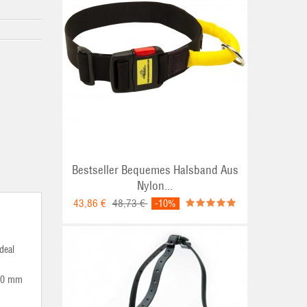
Bestseller Bequemes Halsband Aus
Nylon...
43,86 €
48,73 €
-10%
deal
 40 mm