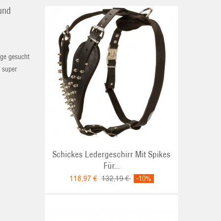
 und
nge gesucht
s super
Schickes Ledergeschirr Mit Spikes
Für...
118,97 €
132,19 €
-10%