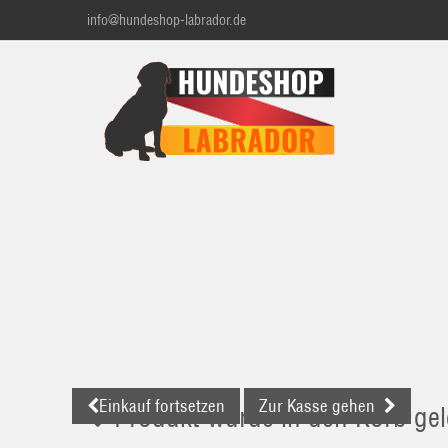
info@hundeshop-labrador.de
Einkauf fortsetzen
Zur Kasse gehen
Produkt wurde in den Korb gel