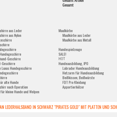
Gesamt Artikel
Gesamt
hirre aus Leder
Maulkörbe
hirre aus Nylon
Maulkörbe aus Leder
eschirre
Maulkörbe aus Metall
schirre
degeschirre
Hundespielzeuge
Hundegeschirre
SALE!
hund-Geschirre
HOT
-Geschirre
Hundeausbildung, IPO
e Luxus Hundegeschirre
Labrador Hundeausbildung
ndegeschirre
Hetzarm für Hundeausbildung
hirre
Beißkissen, Beißwürste
für alte Hunde
FDT Pro Kleidung
hirr nach Operation
Apportierhölzer
 für kleine Hunde und Welpen
AN LEDERHALSBAND IN SCHWARZ "PIRATES GOLD" MIT PLATTEN UND SC