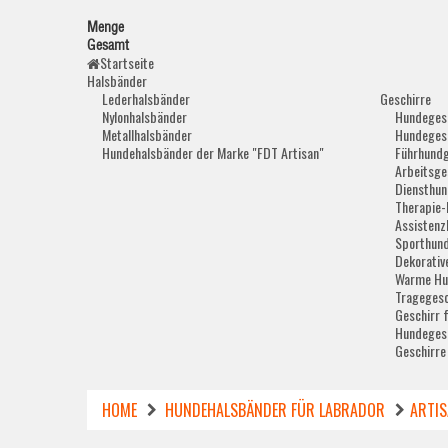
Menge
Gesamt
Startseite
Halsbänder
Lederhalsbänder
Geschirre
Nylonhalsbänder
Hundegesc
Metallhalsbänder
Hundegesc
Hundehalsbänder der Marke "FDT Artisan"
Führhundg
Arbeitsge
Diensthun
Therapie-
Assistenz
Sporthund
Dekorativ
Warme Hu
Tragegesc
Geschirr 
Hundegesc
Geschirre
HOME
HUNDEHALSBÄNDER FÜR LABRADOR
ARTIS