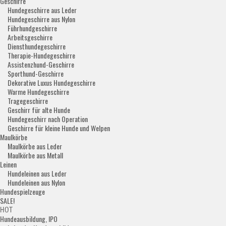
Geschirre
Hundegeschirre aus Leder
Hundegeschirre aus Nylon
Führhundgeschirre
Arbeitsgeschirre
Diensthundegeschirre
Therapie-Hundegeschirre
Assistenzhund-Geschirre
Sporthund-Geschirre
Dekorative Luxus Hundegeschirre
Warme Hundegeschirre
Tragegeschirre
Geschirr für alte Hunde
Hundegeschirr nach Operation
Geschirre für kleine Hunde und Welpen
Maulkörbe
Maulkörbe aus Leder
Maulkörbe aus Metall
Leinen
Hundeleinen aus Leder
Hundeleinen aus Nylon
Hundespielzeuge
SALE!
HOT
Hundeausbildung, IPO