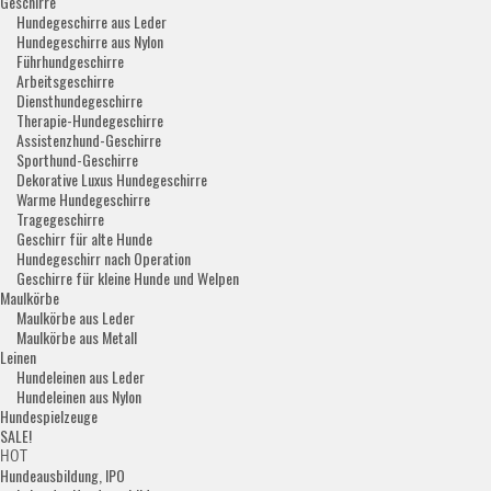
Geschirre
Hundegeschirre aus Leder
Hundegeschirre aus Nylon
Führhundgeschirre
Arbeitsgeschirre
Diensthundegeschirre
Therapie-Hundegeschirre
Assistenzhund-Geschirre
Sporthund-Geschirre
Dekorative Luxus Hundegeschirre
Warme Hundegeschirre
Tragegeschirre
Geschirr für alte Hunde
Hundegeschirr nach Operation
Geschirre für kleine Hunde und Welpen
Maulkörbe
Maulkörbe aus Leder
Maulkörbe aus Metall
Leinen
Hundeleinen aus Leder
Hundeleinen aus Nylon
Hundespielzeuge
SALE!
HOT
Hundeausbildung, IPO