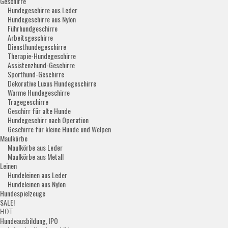
Geschirre
Hundegeschirre aus Leder
Hundegeschirre aus Nylon
Führhundgeschirre
Arbeitsgeschirre
Diensthundegeschirre
Therapie-Hundegeschirre
Assistenzhund-Geschirre
Sporthund-Geschirre
Dekorative Luxus Hundegeschirre
Warme Hundegeschirre
Tragegeschirre
Geschirr für alte Hunde
Hundegeschirr nach Operation
Geschirre für kleine Hunde und Welpen
Maulkörbe
Maulkörbe aus Leder
Maulkörbe aus Metall
Leinen
Hundeleinen aus Leder
Hundeleinen aus Nylon
Hundespielzeuge
SALE!
HOT
Hundeausbildung, IPO