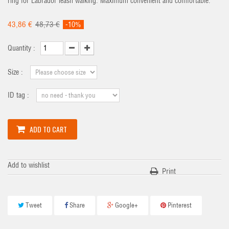
ring for Labrador leash walking. Maximum convenient and comfortable.
43,86 €
48,73 €
-10%
Quantity :
Size :
ID tag :
ADD TO CART
Add to wishlist
Print
Tweet
Share
Google+
Pinterest