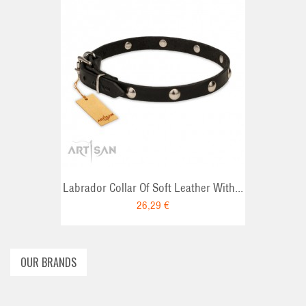
T
ADD TO CART
Labrador Collar Of Soft Leather With...
26,29 €
OUR BRANDS