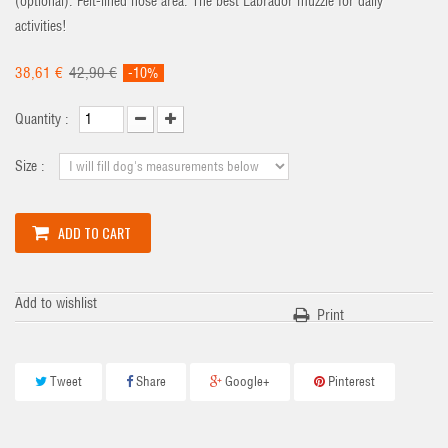
(optional). Felt-lined nose area. The best Labrador muzzle for daily
activities!
38,61 €
42,90 €
-10%
Quantity :
Size :
ADD TO CART
Add to wishlist
Print
Tweet
Share
Google+
Pinterest