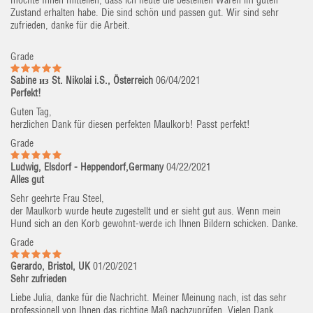
möchte Ihnen mitteilen, dass ich heute die bestellten Waren im guten
Zustand erhalten habe. Die sind schön und passen gut. Wir sind sehr
zufrieden, danke für die Arbeit.
Grade
Sabine из St. Nikolai i.S., Österreich
06/04/2021
Perfekt!
Guten Tag,
herzlichen Dank für diesen perfekten Maulkorb! Passt perfekt!
Grade
Ludwig, Elsdorf - Heppendorf,Germany
04/22/2021
Alles gut
Sehr geehrte Frau Steel,
der Maulkorb wurde heute zugestellt und er sieht gut aus. Wenn mein
Hund sich an den Korb gewohnt-werde ich Ihnen Bildern schicken. Danke.
Grade
Gerardo, Bristol, UK
01/20/2021
Sehr zufrieden
Liebe Julia, danke für die Nachricht. Meiner Meinung nach, ist das sehr
professionell von Ihnen das richtige Maß nachzuprüfen. Vielen Dank.